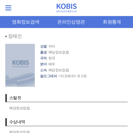
영화정보검색
온라인상영관
회원통계
장재인
성별
여자
출생
해당정보없음
국적
한국
분야
배우
소속
해당정보없음
필모그래피
<리프레쉬> 외 1편
스틸컷
해당정보없음
수상내역
해당정보없음