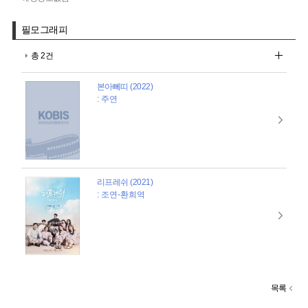
필모그래피
총 2건
본아뻬띠 (2022)
: 주연
리프레쉬 (2021)
: 조연-환희역
목록