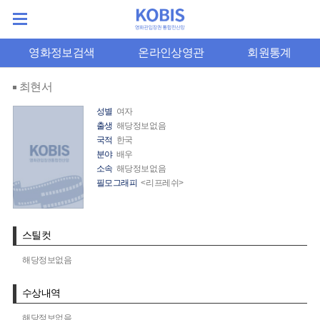
영화정보검색
온라인상영관
회원통계
최현서
성별
여자
출생
해당정보없음
국적
한국
분야
배우
소속
해당정보없음
필모그래피
<리프레쉬>
스틸컷
해당정보없음
수상내역
해당정보없음