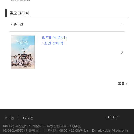
필모그래피
총 1건
리프레쉬 (2021)
: 조연-승애역
목록
TOP
로그인
PC버전
(48058) 부산광역시 해운대구 수영강변대로 130(우동)
02-6261-6573 (영화정보)
이용시간: 09:00 ~ 18:00(평일)
E-mail: kobis@kofic.or.kr