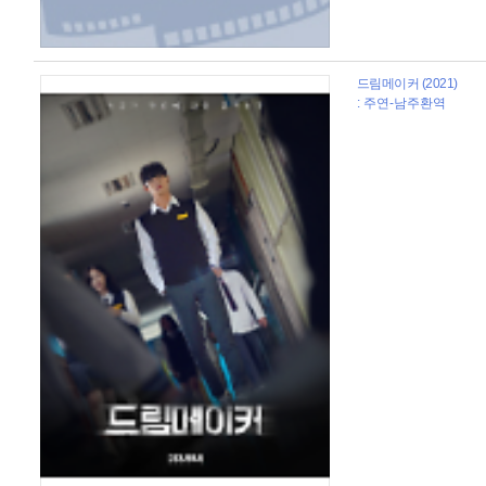
드림메이커 (2021)
: 주연-남주환역