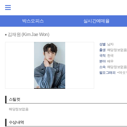
박스오피스
실시간예매율
김재원 (Kim Jae Won)
성별
남자
출생
해당정보없음
국적
한국
분야
배우
소속
해당정보없음
필모그래피
<여섯 
스틸컷
해당정보없음
수상내역