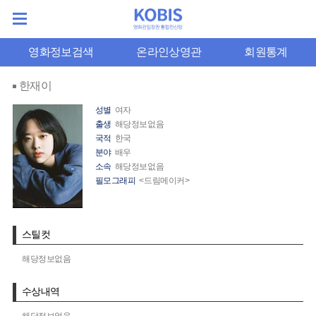
영화정보검색
온라인상영관
회원통계
한재이
성별
여자
출생
해당정보없음
국적
한국
분야
배우
소속
해당정보없음
필모그래피
<드림메이커>
스틸컷
해당정보없음
수상내역
해당정보없음