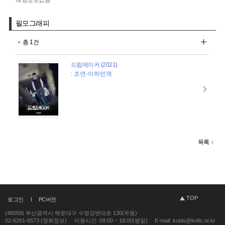
필모그래피
총 1건
드림메이커 (2021)
: 조연-이하민역
목록
TOP
로그인
PC버전
(48058) 부산광역시 해운대구 수영강변대로 130(우동)
02-6261-6573 (영화정보)
이용시간: 09:00 ~ 18:00(평일)
E-mail: kobis@kofic.or.kr