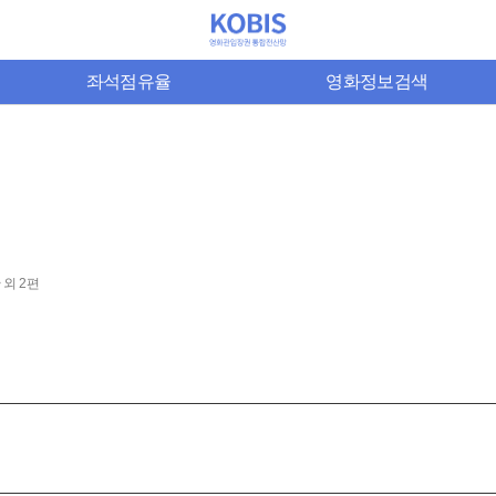
좌석점유율
영화정보검색
 외 2편