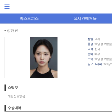
박스오피스
실시간예매율
정해진
성별
여자
출생
해당정보없음
국적
한국
분야
배우
소속
해당정보없음
필모그래피
<야당>
스틸컷
해당정보없음
수상내역