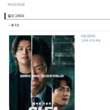
해당정보없음
필모그래피
총 3건
야당 (2024)
: 단역-기자 4역