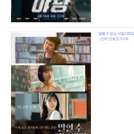
말할 수 없는 비밀 (2021
: 단역-인희친구1역