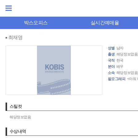
박스오피스
실시간예매율
최재영
성별
남자
출생
해당정보없음
국적
한국
분야
배우
소속
해당정보없음
필모그래피
<아워
스틸컷
해당정보없음
수상내역