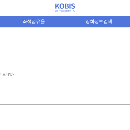
좌석점유율
영화정보검색
 미드나잇>