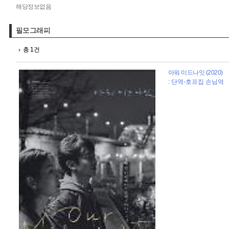
해당정보없음
필모그래피
총 1건
아워 미드나잇 (2020)
: 단역-호프집 손님역