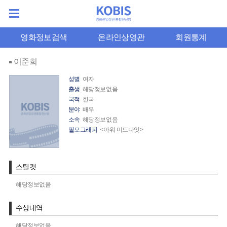
영화정보검색
온라인상영관
회원통계
이준희
성별
여자
출생
해당정보없음
국적
한국
분야
배우
소속
해당정보없음
필모그래피
<아워 미드나잇>
스틸컷
해당정보없음
수상내역
해당정보없음