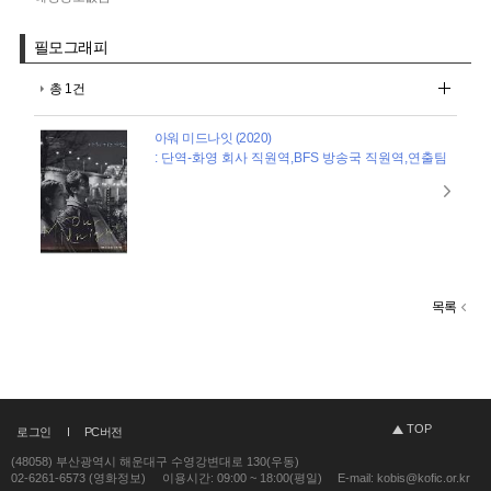
필모그래피
총 1건
아워 미드나잇 (2020)
: 단역-화영 회사 직원역,BFS 방송국 직원역,연출팀
목록
TOP
로그인
PC버전
(48058) 부산광역시 해운대구 수영강변대로 130(우동)
02-6261-6573 (영화정보)
이용시간: 09:00 ~ 18:00(평일)
E-mail: kobis@kofic.or.kr