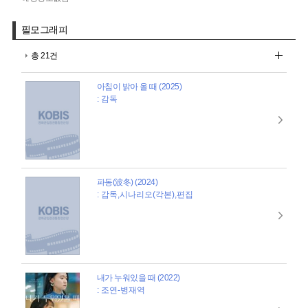
필모그래피
총 21건
아침이 밝아 올 때 (2025)
: 감독
파동(波冬) (2024)
: 감독,시나리오(각본),편집
내가 누워있을 때 (2022)
: 조연-병재역