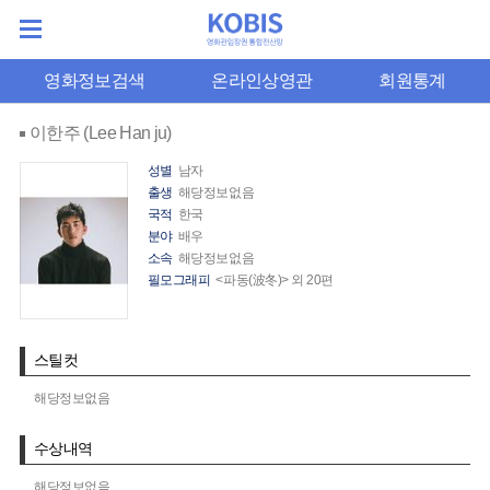
영화정보검색
온라인상영관
회원통계
이한주 (Lee Han ju)
성별
남자
출생
해당정보없음
국적
한국
분야
배우
소속
해당정보없음
필모그래피
<파동(波冬)> 외 20편
스틸컷
해당정보없음
수상내역
해당정보없음