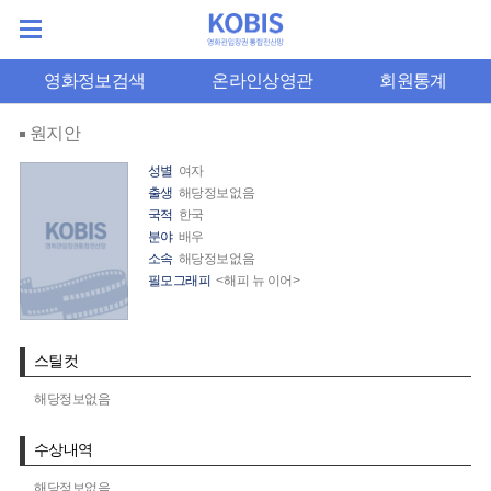
영화정보검색
온라인상영관
회원통계
원지안
성별
여자
출생
해당정보없음
국적
한국
분야
배우
소속
해당정보없음
필모그래피
<해피 뉴 이어>
스틸컷
해당정보없음
수상내역
해당정보없음