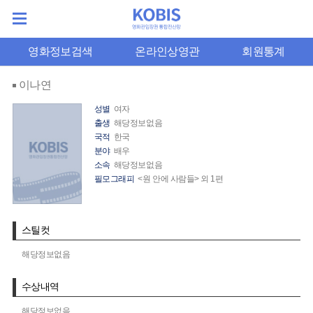
영화정보검색
온라인상영관
회원통계
이나연
성별
여자
출생
해당정보없음
국적
한국
분야
배우
소속
해당정보없음
필모그래피
<원 안에 사람들> 외 1편
스틸컷
해당정보없음
수상내역
해당정보없음