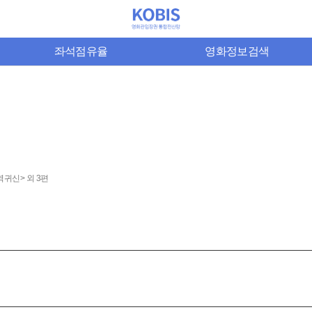
좌석점유율
영화정보검색
귀신> 외 3편