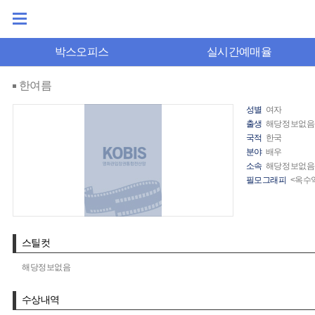
박스오피스
실시간예매율
한여름
성별
여자
출생
해당정보없음
국적
한국
분야
배우
소속
해당정보없음
필모그래피
<옥수역
스틸컷
해당정보없음
수상내역