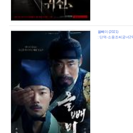
올빼미 (2021)
: 단역-소용조씨궁녀2