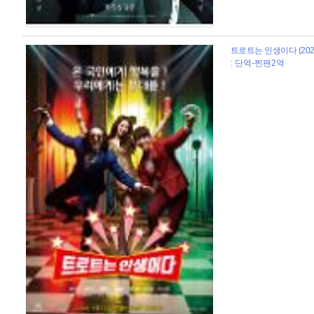
트로트는 인생이다 (202
: 단역-찐팬2역