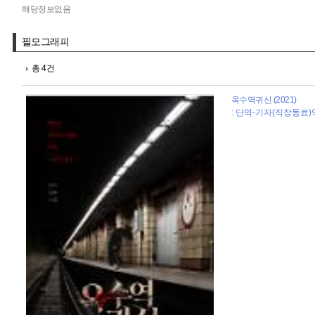
해당정보없음
필모그래피
총 4건
옥수역귀신 (2021)
: 단역-기자(직장동료)