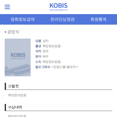
영화정보검색
온라인상영관
회원통계
공영석
성별
남자
출생
해당정보없음
국적
한국
분야
배우
소속
해당정보없음
필모그래피
<킹덤스쿨-절대악->
스틸컷
해당정보없음
수상내역
해당정보없음