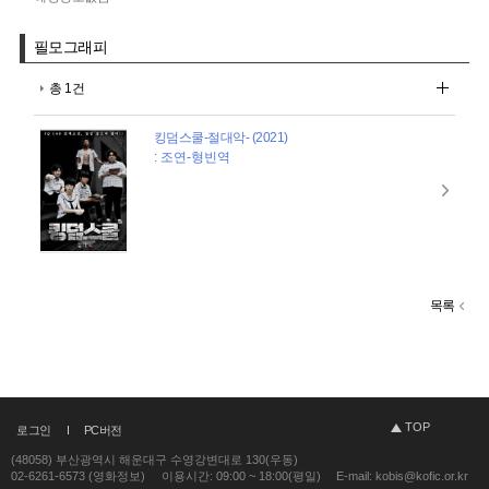
필모그래피
총 1건
킹덤스쿨-절대악- (2021)
: 조연-형빈역
목록
TOP
로그인
PC버전
(48058) 부산광역시 해운대구 수영강변대로 130(우동)
02-6261-6573 (영화정보)
이용시간: 09:00 ~ 18:00(평일)
E-mail: kobis@kofic.or.kr