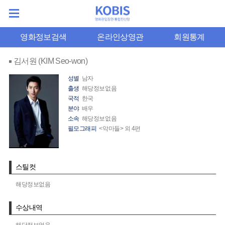
영화정보검색
온라인상영관
회원통계
김서원 (KIM Seo-won)
성별
남자
출생
해당정보없음
국적
한국
분야
배우
소속
해당정보없음
필모그래피
<악마들> 외 4편
스틸컷
해당정보없음
수상내역