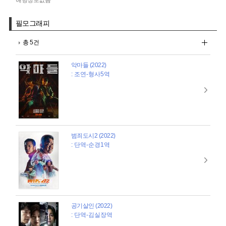
해당정보없음
필모그래피
총 5건
악마들 (2022)
: 조연-형사5역
범죄도시2 (2022)
: 단역-순경1역
공기살인 (2022)
: 단역-김실장역