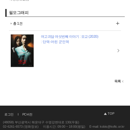
필모그래피
총 1건
여고괴담 여섯번째 이야기 : 모교 (2020)
: 단역-어린 군인역
목록
TOP
로그인
PC버전
(48058) 부산광역시 해운대구 수영강변대로 130(우동)
02-6261-6573 (영화정보)
이용시간: 09:00 ~ 18:00(평일)
E-mail: kobis@kofic.or.kr