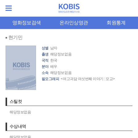
영화정보검색
온라인상영관
회원통계
현기민
성별
남자
출생
해당정보없음
국적
한국
분야
배우
소속
해당정보없음
필모그래피
<여고괴담 여섯번째 이야기 : 모교>
스틸컷
해당정보없음
수상내역
해당정보없음