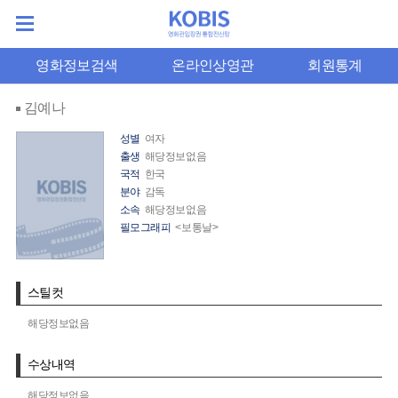
영화정보검색
온라인상영관
회원통계
김예나
성별
여자
출생
해당정보없음
국적
한국
분야
감독
소속
해당정보없음
필모그래피
<보통날>
스틸컷
해당정보없음
수상내역
해당정보없음