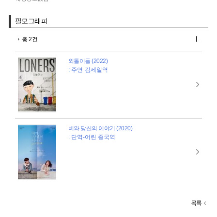
필모그래피
총 2건
외톨이들 (2022)
: 주연-김세일역
비와 당신의 이야기 (2020)
: 단역-어린 종국역
목록