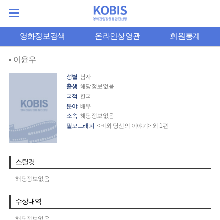
영화정보검색
온라인상영관
회원통계
이윤우
성별
남자
출생
해당정보없음
국적
한국
분야
배우
소속
해당정보없음
필모그래피
<비와 당신의 이야기> 외 1편
스틸컷
해당정보없음
수상내역
해당정보없음