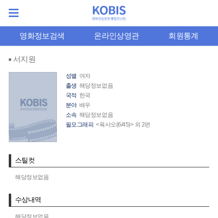
영화정보검색
온라인상영관
회원통계
서지원
성별
여자
출생
해당정보없음
국적
한국
분야
배우
소속
해당정보없음
필모그래피
<육사오(6/45)> 외 2편
스틸컷
해당정보없음
수상내역
해당정보없음