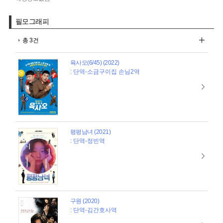
필모그래피
총 3건
육사오(6/45) (2022)
: 단역-소금구이집 손님2역
평평남녀 (2021)
: 단역-정빈역
구원 (2020)
: 단역-김간호사역