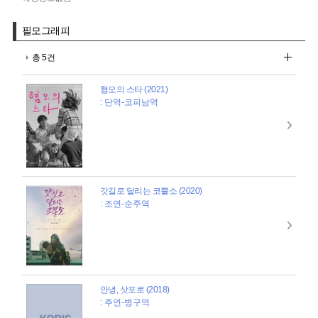
필모그래피
총 5건
혐오의 스타 (2021)
: 단역-코피남역
갓길로 달리는 코뿔소 (2020)
: 조연-순주역
안녕, 삿포로 (2018)
: 주연-병구역