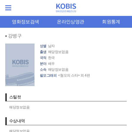
영화정보검색
온라인상영관
회원통계
강병구
성별
남자
출생
해당정보없음
국적
한국
분야
배우
소속
해당정보없음
필모그래피
<혐오의 스타> 외 4편
스틸컷
해당정보없음
수상내역
해당정보없음