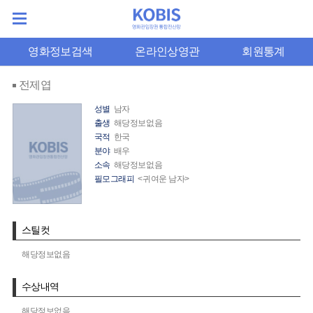
영화정보검색
온라인상영관
회원통계
전제엽
성별
남자
출생
해당정보없음
국적
한국
분야
배우
소속
해당정보없음
필모그래피
<귀여운 남자>
스틸컷
해당정보없음
수상내역
해당정보없음