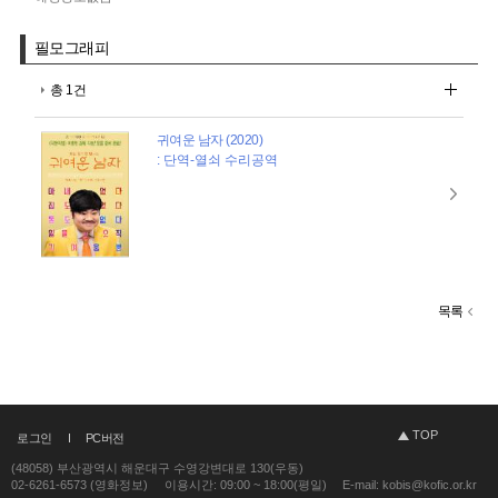
필모그래피
총 1건
귀여운 남자 (2020)
: 단역-열쇠 수리공역
목록
TOP
로그인
PC버전
(48058) 부산광역시 해운대구 수영강변대로 130(우동)
02-6261-6573 (영화정보)
이용시간: 09:00 ~ 18:00(평일)
E-mail: kobis@kofic.or.kr