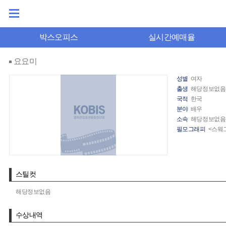
박스오피스
실시간예매율
요요미
성별
여자
출생
해당정보없음
국적
한국
분야
배우
소속
해당정보없음
필모그래피
<스웨
스틸컷
해당정보없음
수상내역