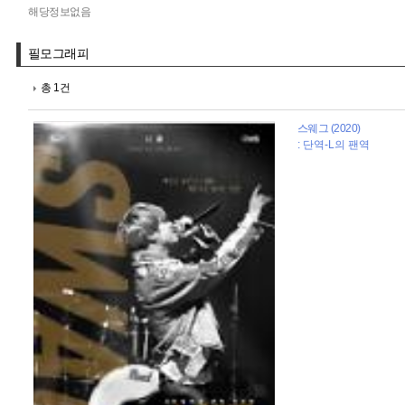
해당정보없음
필모그래피
총 1건
스웨그 (2020)
: 단역-L의 팬역