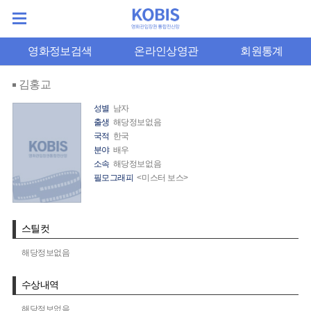
영화정보검색
온라인상영관
회원통계
김홍교
성별
남자
출생
해당정보없음
국적
한국
분야
배우
소속
해당정보없음
필모그래피
<미스터 보스>
스틸컷
해당정보없음
수상내역
해당정보없음