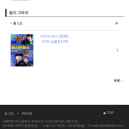
필모그래피
총 1건
미스터 보스 (2020)
: 단역-삼별초13역
목록
TOP
로그인
PC버전
(48058) 부산광역시 해운대구 수영강변대로 130(우동)
02-6261-6573 (영화정보)
이용시간: 09:00 ~ 18:00(평일)
E-mail: kobis@kofic.or.kr