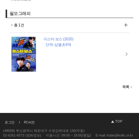
필모그래피
총 1건
미스터 보스 (2020)
: 단역-삼별초9역
목록
TOP
로그인
PC버전
(48058) 부산광역시 해운대구 수영강변대로 130(우동)
02-6261-6573 (영화정보)
이용시간: 09:00 ~ 18:00(평일)
E-mail: kobis@kofic.or.kr