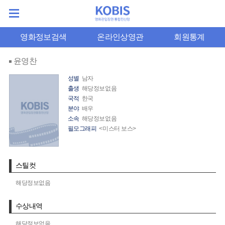
영화정보검색
온라인상영관
회원통계
윤영찬
성별
남자
출생
해당정보없음
국적
한국
분야
배우
소속
해당정보없음
필모그래피
<미스터 보스>
스틸컷
해당정보없음
수상내역
해당정보없음