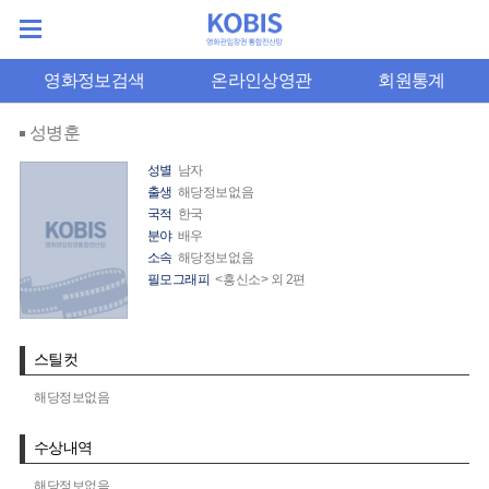
영화정보검색
온라인상영관
회원통계
성병훈
성별
남자
출생
해당정보없음
국적
한국
분야
배우
소속
해당정보없음
필모그래피
<흥신소> 외 2편
스틸컷
해당정보없음
수상내역
해당정보없음