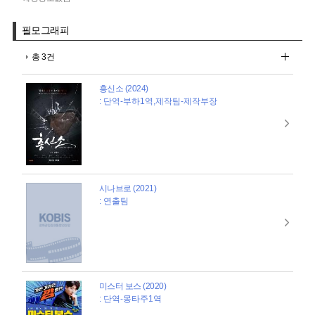
필모그래피
총 3건
흥신소 (2024)
: 단역-부하1역,제작팀-제작부장
시나브로 (2021)
: 연출팀
미스터 보스 (2020)
: 단역-몽타주1역