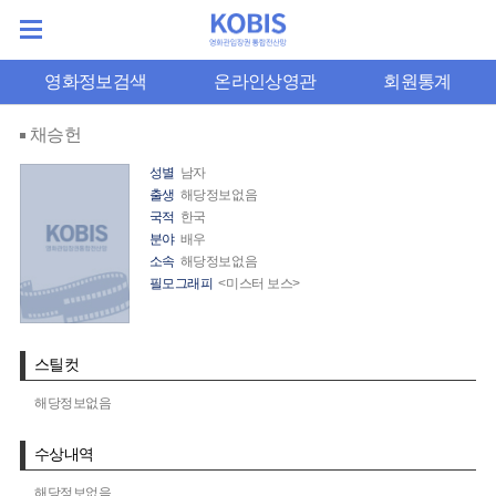
영화정보검색
온라인상영관
회원통계
채승헌
성별
남자
출생
해당정보없음
국적
한국
분야
배우
소속
해당정보없음
필모그래피
<미스터 보스>
스틸컷
해당정보없음
수상내역
해당정보없음