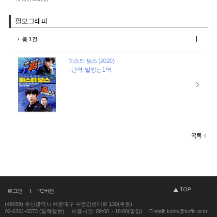
필모그래피
총 1건
미스터 보스 (2020)
: 단역-말썽남1역
목록
TOP
로그인
PC버전
(48058) 부산광역시 해운대구 수영강변대로 130(우동)
02-6261-6573 (영화정보)
이용시간: 09:00 ~ 18:00(평일)
E-mail: kobis@kofic.or.kr