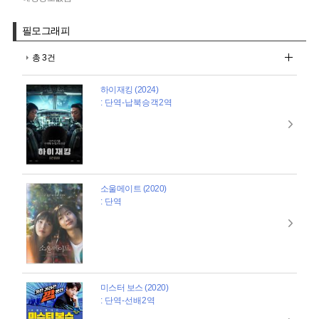
필모그래피
총 3건
하이재킹 (2024)
: 단역-납북승객2역
소울메이트 (2020)
: 단역
미스터 보스 (2020)
: 단역-선배2역