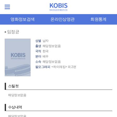
영화정보검색
온라인상영관
회원통계
임정균
성별
남자
출생
해당정보없음
국적
한국
분야
배우
소속
해당정보없음
필모그래피
<하이재킹> 외 2편
스틸컷
해당정보없음
수상내역
해당정보없음