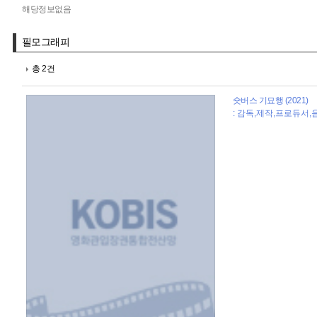
해당정보없음
필모그래피
총 2건
숏버스 기묘행 (2021)
: 감독,제작,프로듀서,