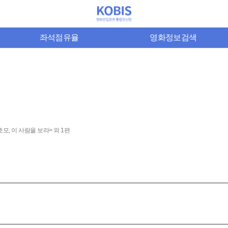
좌석점유율
영화정보검색
모, 이 사람을 보라> 외 1편