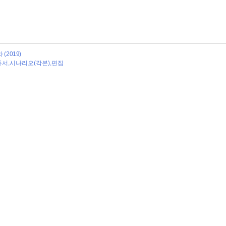
(2019)
듀서,시나리오(각본),편집