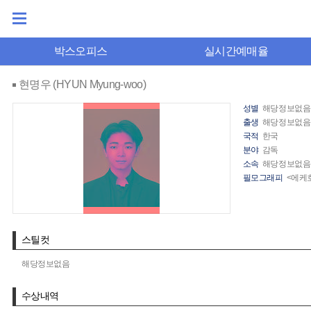
박스오피스
실시간예매율
현명우 (HYUN Myung-woo)
성별
해당정보없음
출생
해당정보없음
국적
한국
분야
감독
소속
해당정보없음
필모그래피
<에케호
스틸컷
해당정보없음
수상내역