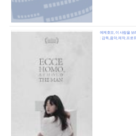
에케호모, 이 사람을 보라 
: 감독,음악,제작,프로