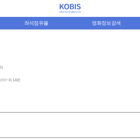
좌석점유율
영화정보검색
제작
미> 외 14편