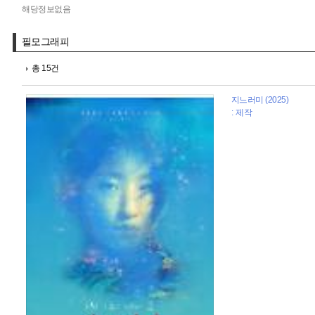
해당정보없음
필모그래피
총 15건
지느러미 (2025)
: 제작