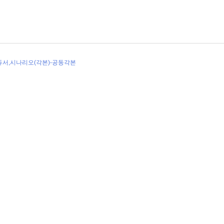
로듀서,시나리오(각본)-공동각본