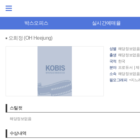
박스오피스
실시간예매율
오희정 (OH Heejung)
성별
해당정보없음
출생
해당정보없음
국적
한국
분야
프로듀서 | 
소속
해당정보없음
필모그래피
<지느러
스틸컷
해당정보없음
수상내역