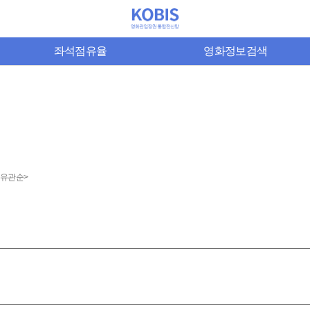
좌석점유율
영화정보검색
9 유관순>