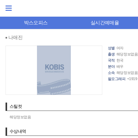
박스오피스
실시간예매율
나애진
성별
여자
출생
해당정보없음
국적
한국
분야
배우
소속
해당정보없음
필모그래피
<191
스틸컷
해당정보없음
수상내역