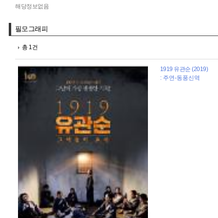
해당정보없음
필모그래피
총 1건
1919 유관순 (2019)
: 주연-동풍신역