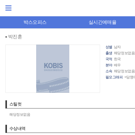
박스오피스
실시간예매율
박진훈
성별
남자
출생
해당정보없음
국적
한국
분야
배우
소속
해당정보없음
필모그래피
<담쟁
스틸컷
해당정보없음
수상내역