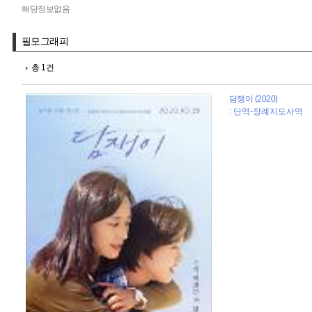
해당정보없음
필모그래피
총 1건
담쟁이 (2020)
: 단역-장례지도사역