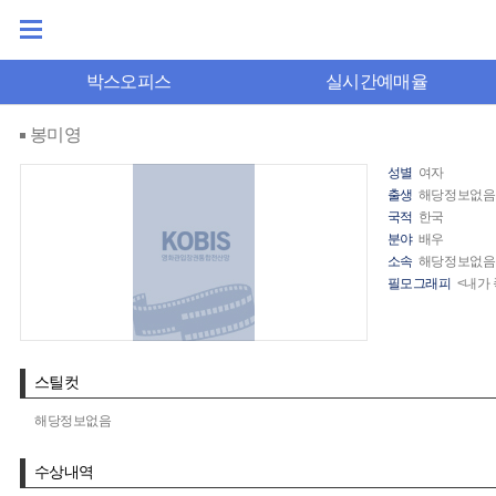
박스오피스
실시간예매율
봉미영
성별
여자
출생
해당정보없음
국적
한국
분야
배우
소속
해당정보없음
필모그래피
<내가 
스틸컷
해당정보없음
수상내역