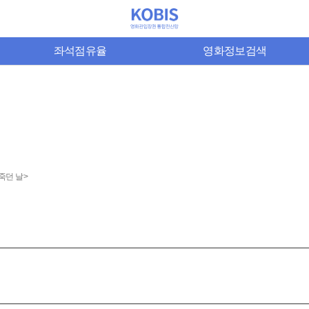
좌석점유율
영화정보검색
죽던 날>