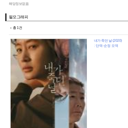
해당정보없음
필모그래피
총 1건
내가 죽던 날 (2020)
: 단역-순정 모역