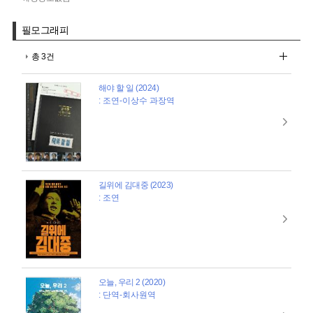
필모그래피
총 3건
해야 할 일 (2024)
: 조연-이상수 과장역
길위에 김대중 (2023)
: 조연
오늘, 우리 2 (2020)
: 단역-회사원역