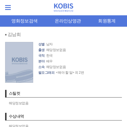
영화정보검색
온라인상영관
회원통계
김남희
성별
남자
출생
해당정보없음
국적
한국
분야
배우
소속
해당정보없음
필모그래피
<해야 할 일> 외 2편
스틸컷
해당정보없음
수상내역
해당정보없음