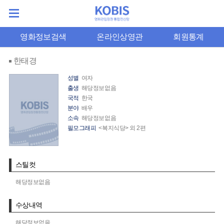
영화정보검색
온라인상영관
회원통계
한태경
성별
여자
출생
해당정보없음
국적
한국
분야
배우
소속
해당정보없음
필모그래피
<복지식당> 외 2편
스틸컷
해당정보없음
수상내역
해당정보없음