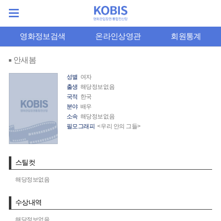
영화정보검색
온라인상영관
회원통계
안새봄
성별
여자
출생
해당정보없음
국적
한국
분야
배우
소속
해당정보없음
필모그래피
<우리 안의 그들>
스틸컷
해당정보없음
수상내역
해당정보없음