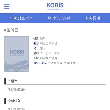
영화정보검색
온라인상영관
회원통계
임의준
성별
남자
출생
해당정보없음
국적
한국
분야
스크립터 | 배우
소속
해당정보없음
필모그래피
<오늘, 우리 2> 외 4편
스틸컷
해당정보없음
수상내역
해당정보없음