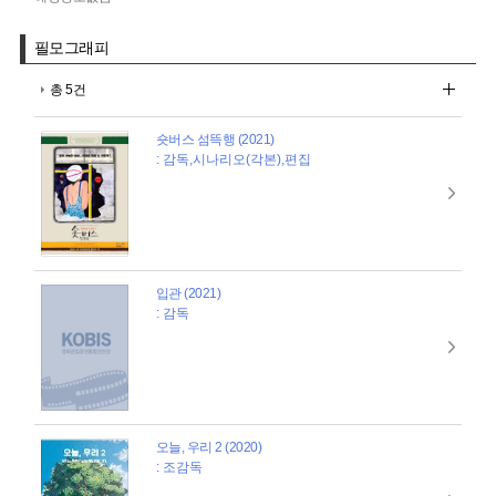
필모그래피
총 5건
숏버스 섬뜩행 (2021)
: 감독,시나리오(각본),편집
입관 (2021)
: 감독
오늘, 우리 2 (2020)
: 조감독