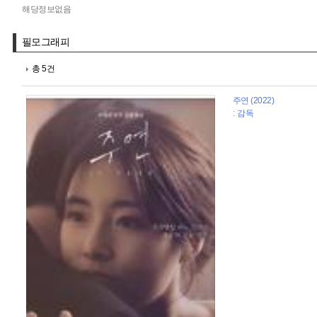
해당정보없음
필모그래피
총 5건
주연 (2022)
: 감독