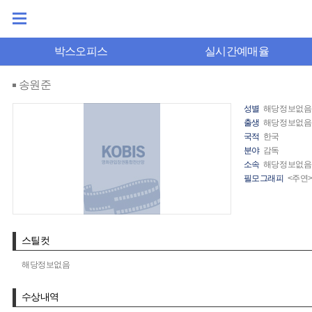
박스오피스
실시간예매율
송원준
성별
해당정보없음
출생
해당정보없음
국적
한국
분야
감독
소속
해당정보없음
필모그래피
<주연>
스틸컷
해당정보없음
수상내역