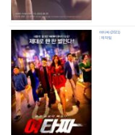
여타짜 (2021)
: 제작팀