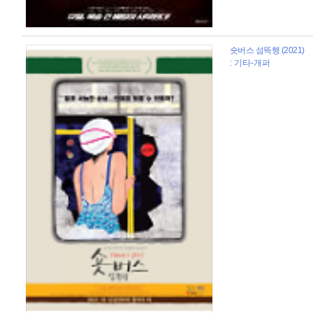
숏버스 섬뜩행 (2021)
: 기타-개퍼