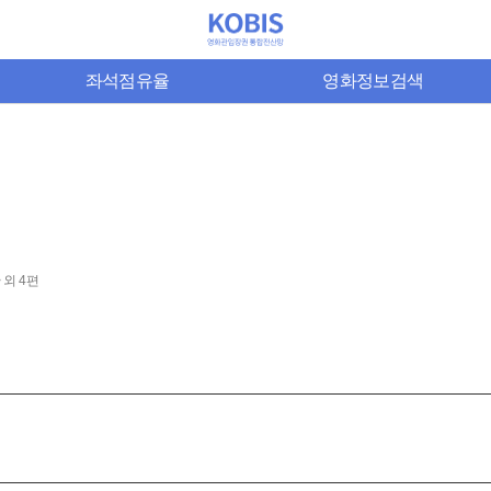
좌석점유율
영화정보검색
 외 4편