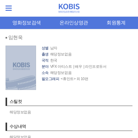
영화정보검색
온라인상영관
회원통계
임현욱
성별
남자
출생
해당정보없음
국적
한국
분야
VFX 아티스트 | 배우 | 라인프로듀서
소속
해당정보없음
필모그래피
<휴민트> 외 10편
스틸컷
해당정보없음
수상내역
해당정보없음