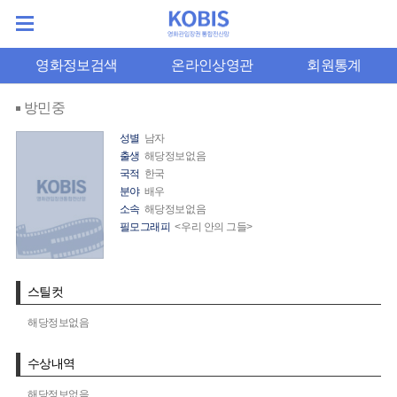
영화정보검색
온라인상영관
회원통계
방민중
성별
남자
출생
해당정보없음
국적
한국
분야
배우
소속
해당정보없음
필모그래피
<우리 안의 그들>
스틸컷
해당정보없음
수상내역
해당정보없음