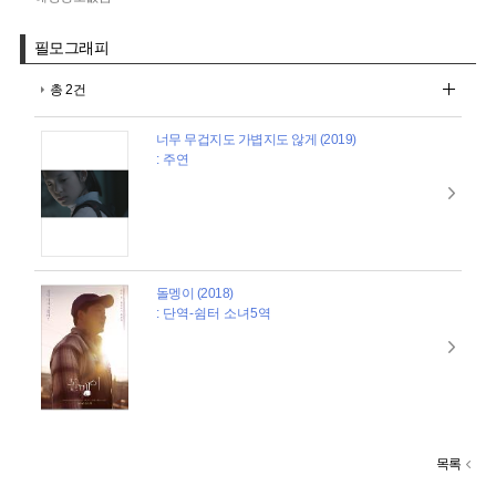
필모그래피
총 2건
너무 무겁지도 가볍지도 않게 (2019)
: 주연
돌멩이 (2018)
: 단역-쉼터 소녀5역
목록