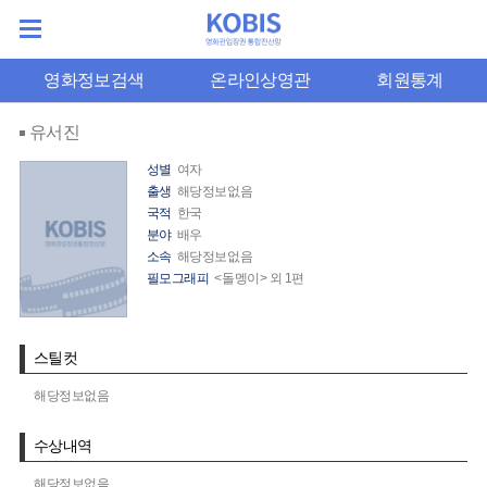
영화정보검색
온라인상영관
회원통계
유서진
성별
여자
출생
해당정보없음
국적
한국
분야
배우
소속
해당정보없음
필모그래피
<돌멩이> 외 1편
스틸컷
해당정보없음
수상내역
해당정보없음