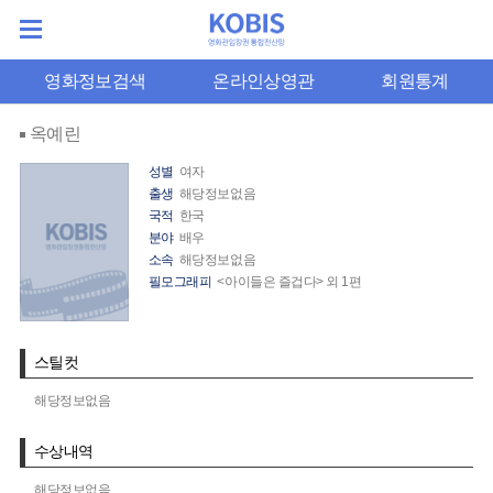
영화정보검색
온라인상영관
회원통계
옥예린
성별
여자
출생
해당정보없음
국적
한국
분야
배우
소속
해당정보없음
필모그래피
<아이들은 즐겁다> 외 1편
스틸컷
해당정보없음
수상내역
해당정보없음