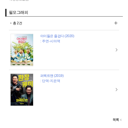
필모그래피
총 2건
아이들은 즐겁다 (2020)
: 주연-시아역
퍼펙트맨 (2019)
: 단역-지은역
목록