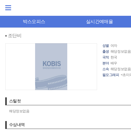
박스오피스
실시간예매율
조단비
성별
여자
출생
해당정보없음
국적
한국
분야
배우
소속
해당정보없음
필모그래피
<초미의
스틸컷
해당정보없음
수상내역