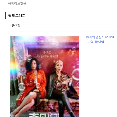
해당정보없음
필모그래피
총 2건
초미의 관심사 (2019)
: 단역-학생역