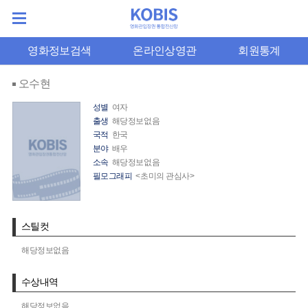
영화정보검색
온라인상영관
회원통계
오수현
성별
여자
출생
해당정보없음
국적
한국
분야
배우
소속
해당정보없음
필모그래피
<초미의 관심사>
스틸컷
해당정보없음
수상내역
해당정보없음