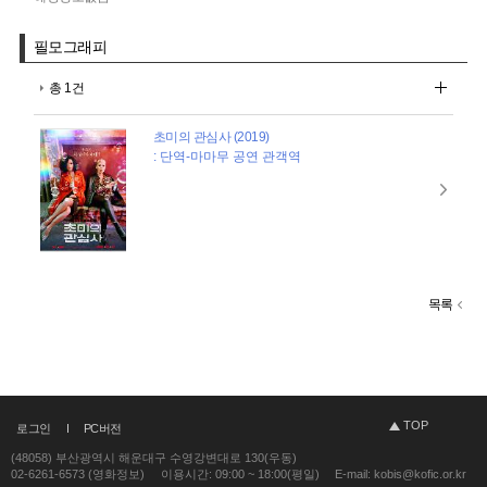
필모그래피
총 1건
초미의 관심사 (2019)
: 단역-마마무 공연 관객역
목록
TOP
로그인
PC버전
(48058) 부산광역시 해운대구 수영강변대로 130(우동)
02-6261-6573 (영화정보)
이용시간: 09:00 ~ 18:00(평일)
E-mail: kobis@kofic.or.kr