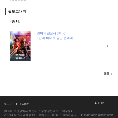
필모그래피
총 1건
초미의 관심사 (2019)
: 단역-마마무 공연 관객역
목록
TOP
로그인
PC버전
(48058) 부산광역시 해운대구 수영강변대로 130(우동)
02-6261-6573 (영화정보)
이용시간: 09:00 ~ 18:00(평일)
E-mail: kobis@kofic.or.kr