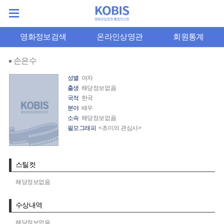
영화정보검색
온라인상영관
회원통계
손은수
성별
여자
출생
해당정보없음
국적
한국
분야
배우
소속
해당정보없음
필모그래피
<초미의 관심사>
스틸컷
해당정보없음
수상내역
해당정보없음