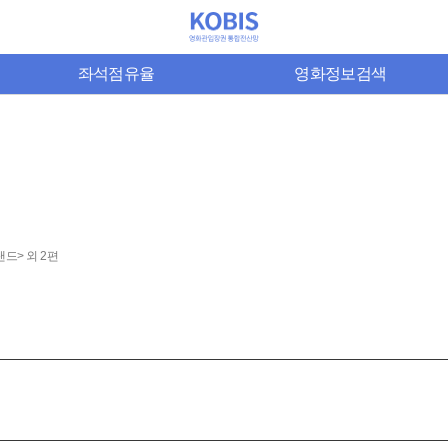
좌석점유율
영화정보검색
드> 외 2편