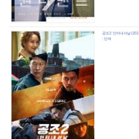
공조2: 인터내셔날 (202
: 단역