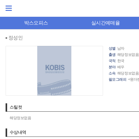
박스오피스
실시간예매율
정성인
성별
남자
출생
해당정보없음
국적
한국
분야
배우
소속
해당정보없음
필모그래피
<원더랜
스틸컷
해당정보없음
수상내역