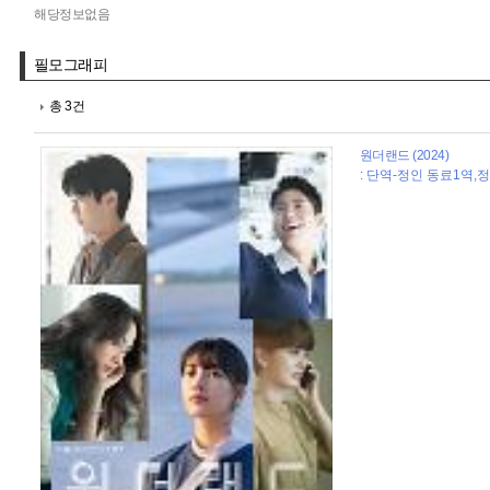
해당정보없음
필모그래피
총 3건
원더랜드 (2024)
: 단역-정인 동료1역,