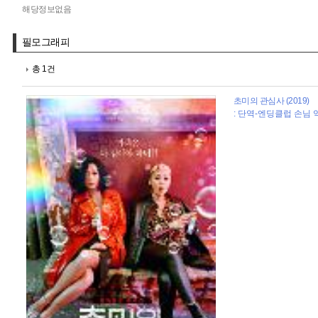
해당정보없음
필모그래피
총 1건
초미의 관심사 (2019)
: 단역-엔딩클럽 손님 