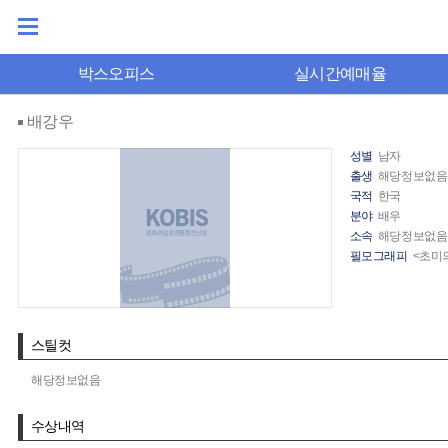
박스오피스
실시간예매율
배강우
성별
남자
출생
해당정보없음
국적
한국
분야
배우
소속
해당정보없음
필모그래피
<초미
스틸컷
해당정보없음
수상내역