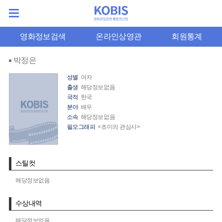
영화정보검색
온라인상영관
회원통계
박정은
성별
여자
출생
해당정보없음
국적
한국
분야
배우
소속
해당정보없음
필모그래피
<초미의 관심사>
스틸컷
해당정보없음
수상내역
해당정보없음