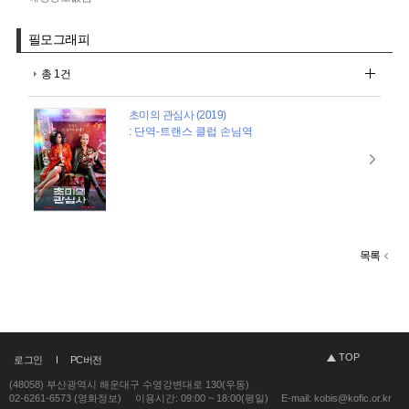
필모그래피
총 1건
초미의 관심사 (2019)
: 단역-트랜스 클럽 손님역
목록
TOP
로그인
PC버전
(48058) 부산광역시 해운대구 수영강변대로 130(우동)
02-6261-6573 (영화정보)
이용시간: 09:00 ~ 18:00(평일)
E-mail: kobis@kofic.or.kr