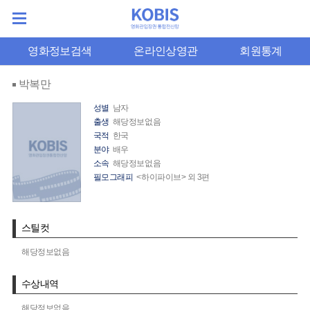
영화정보검색
온라인상영관
회원통계
박복만
성별
남자
출생
해당정보없음
국적
한국
분야
배우
소속
해당정보없음
필모그래피
<하이파이브> 외 3편
스틸컷
해당정보없음
수상내역
해당정보없음