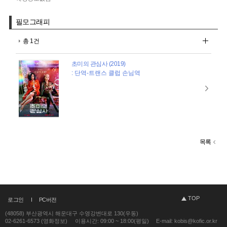
필모그래피
총 1건
초미의 관심사 (2019)
: 단역-트랜스 클럽 손님역
목록
TOP
로그인
PC버전
(48058) 부산광역시 해운대구 수영강변대로 130(우동)
02-6261-6573 (영화정보)
이용시간: 09:00 ~ 18:00(평일)
E-mail: kobis@kofic.or.kr