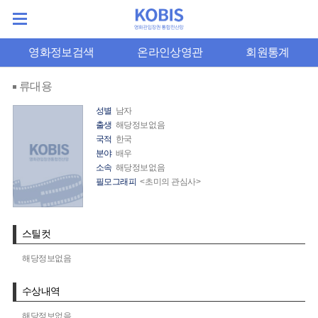
영화정보검색
온라인상영관
회원통계
류대용
성별
남자
출생
해당정보없음
국적
한국
분야
배우
소속
해당정보없음
필모그래피
<초미의 관심사>
스틸컷
해당정보없음
수상내역
해당정보없음