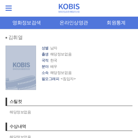
영화정보검색
온라인상영관
회원통계
김휘열
성별
남자
출생
해당정보없음
국적
한국
분야
배우
소속
해당정보없음
필모그래피
<침입자>
스틸컷
해당정보없음
수상내역
해당정보없음