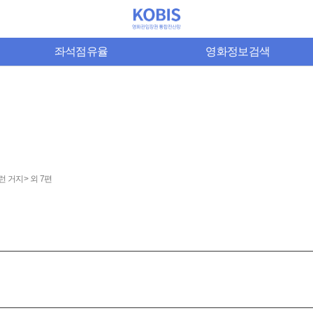
좌석점유율
영화정보검색
런 거지> 외 7편