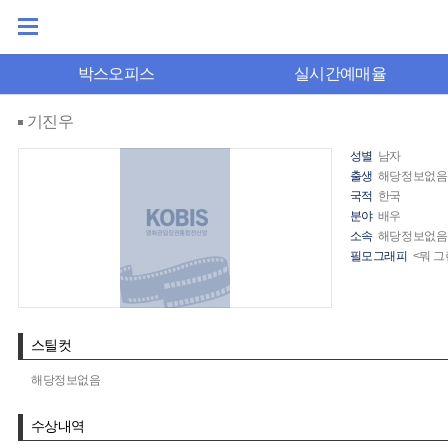
박스오피스
실시간예매율
기진우
성별
남자
출생
해당정보없음
국적
한국
분야
배우
소속
해당정보없음
필모그래피
<뭐 그
스틸컷
해당정보없음
수상내역