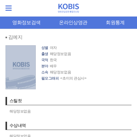
영화정보검색
온라인상영관
회원통계
김예지
성별
여자
출생
해당정보없음
국적
한국
분야
배우
소속
해당정보없음
필모그래피
<초미의 관심사>
스틸컷
해당정보없음
수상내역
해당정보없음