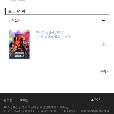
필모그래피
총 1건
초미의 관심사 (2019)
: 단역-트랜스 클럽 손님역
목록
TOP
로그인
PC버전
(48058) 부산광역시 해운대구 수영강변대로 130(우동)
02-6261-6573 (영화정보)
이용시간: 09:00 ~ 18:00(평일)
E-mail: kobis@kofic.or.kr